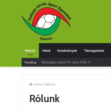
Rólunk
Hírek
Eredmények
Támogatóink
Támogasd adód 1%-val a FISE-t!
Trending
Home
/
Rólunk
Rólunk