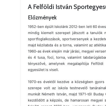
A Felföldi István Sportegyes
Előzmények
1952-ben épült Iskolánk 2012-ben lett 60 éves
mindig kiemelt szerepet játszott a tanulók 
sportfoglalkozások, sportversenyek a kezdet
majd kézilabda és a torna, valamint az atlétika
1960-as évek elején már járási, megyei versen
és 4 tusa, foci, torna, valamint labdarúgásb
tényezővé, amelynek megalapítója Felföldi
egyesület is viseli.
1970-es évektől kezdve a községben gyors f
szerepe volt az iskola testnevelő tanárain
munkát Németh István, majd 1971-től Buday G
kezdődött a képzés, de hamarosan megyei sz