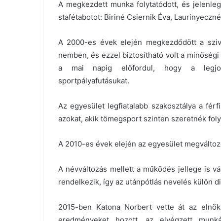
A megkezdett munka folytatódott, és jelenleg 
stafétabotot: Biriné Csiernik Éva, Laurinyeczn
A 2000-es évek elején megkezdődött a sziv
nemben, és ezzel biztosítható volt a minőségi 
a mai napig előfordul, hogy a legjob
sportpályafutásukat.
Az egyesület legfiatalabb szakosztálya a férf
azokat, akik tömegsport szinten szeretnék foly
A 2010-es évek elején az egyesület megváltozott
A névváltozás mellett a működés jellege is vál
rendelkezik, így az utánpótlás nevelés külön d
2015-ben Katona Norbert vette át az elnöki
eredményeket hozott, az elvégzett munk