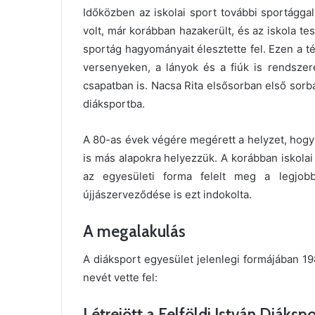
Időközben az iskolai sport további sportággal 
volt, már korábban hazakerült, és az iskola te
sportág hagyományait élesztette fel. Ezen a 
versenyeken, a lányok és a fiúk is rendsz
csapatban is. Nacsa Rita elsősorban első sorban
diáksportba.
A 80-as évek végére megérett a helyzet, hogy 
is más alapokra helyezzük. A korábban iskol
az egyesületi forma felelt meg a legjobb
újjászerveződése is ezt indokolta.
A megalakulás
A diáksport egyesület jelenlegi formájában 198
nevét vette fel:
Létrejött a Felföldi István Diáksp