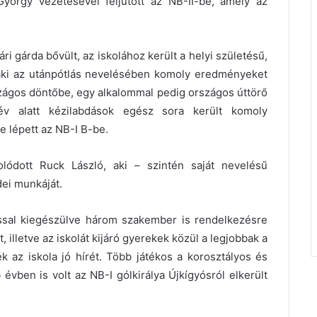
yörgy vezetésével feljutott az NB-II-be, amely az
 gárda bővült, az iskolához került a helyi születésű,
 aki az utánpótlás nevelésében komoly eredményeket
rszágos döntőbe, egy alkalommal pedig országos úttörő
 év alatt kézilabdások egész sora került komoly
e lépett az NB-I B-be.
olódott Ruck László, aki – szintén saját nevelésű
dei munkáját.
sal kiegészülve három szakember is rendelkezésre
t, illetve az iskolát kijáró gyerekek közül a legjobbak a
k az iskola jó hírét. Több játékos a korosztályos és
 évben is volt az NB-I gólkirálya Újkígyósról elkerült