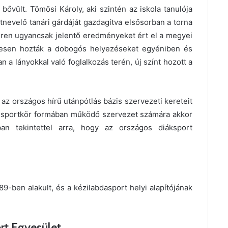
bővült. Tömösi Károly, aki szintén az iskola tanulója
stnevelő tanári gárdáját gazdagítva elsősorban a torna
téren ugyancsak jelentő eredményeket ért el a megyei
eresen hozták a dobogós helyezéseket egyéniben és
 a lányokkal való foglalkozás terén, új színt hozott a
az országos hírű utánpótlás bázis szervezeti kereteit
ai sportkör formában működő szervezet számára akkor
an tekintettel arra, hogy az országos diáksport
9-ben alakult, és a kézilabdasport helyi alapítójának
ort Egyesület