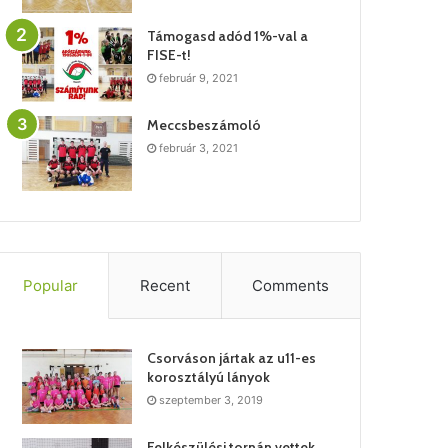
Támogasd adód 1%-val a
FISE-t!
február 9, 2021
Meccsbeszámoló
február 3, 2021
Popular
Recent
Comments
Csorváson jártak az u11-es
korosztályú lányok
szeptember 3, 2019
Felkészülési tornán vettek