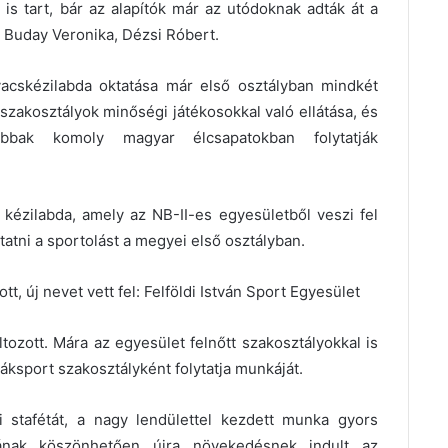
is tart, bár az alapítók már az utódoknak adták át a
é Buday Veronika, Dézsi Róbert.
acskézilabda oktatása már első osztályban mindkét
szakosztályok minőségi játékosokkal való ellátása, és
bak komoly magyar élcsapatokban folytatják
i kézilabda, amely az NB-II-es egyesületből veszi fel
tatni a sportolást a megyei első osztályban.
, új nevet vett fel: Felföldi István Sport Egyesület
tozott. Mára az egyesület felnőtt szakosztályokkal is
iáksport szakosztályként folytatja munkáját.
 stafétát, a nagy lendülettel kezdett munka gyors
ának köszönhetően újra növekedésnek indult az