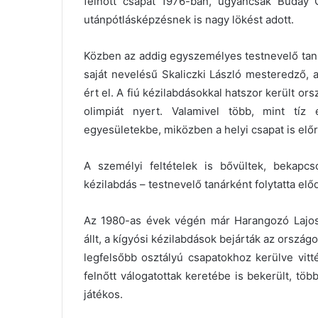
felnőtt csapat 1976-ban, ugyancsak Buday G
utánpótlásképzésnek is nagy lökést adott.
Közben az addig egyszemélyes testnevelő tanári
saját nevelésű Skaliczki László mesteredző,
ért el. A fiú kézilabdásokkal hatszor került o
olimpiát nyert. Valamivel több, mint tíz
egyesületekbe, miközben a helyi csapat is előr
A személyi feltételek is bővültek, bekapcs
kézilabdás – testnevelő tanárként folytatta elő
Az 1980-as évek végén már Harangozó Lajos
állt, a kígyósi kézilabdások bejárták az országo
legfelsőbb osztályú csapatokhoz kerülve vitté
felnőtt válogatottak keretébe is bekerült, több
játékos.