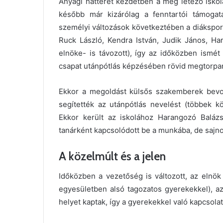
Anyagi hátterét kezdetben a még létező iskol
később már kizárólag a fenntartói támogat
személyi változások következtében a diákspor
Ruck László, Kendra István, Judik János, Ha
elnöke- is távozott), így az időközben ismét
csapat utánpótlás képzésében rövid megtorpaná
Ekkor a megoldást külsős szakemberek bevo
segítették az utánpótlás nevelést (többek k
Ekkor került az iskolához Harangozó Balázs
tanárként kapcsolódott be a munkába, de sajno
A közelmúlt és a jelen
Időközben a vezetőség is változott, az elnök 
egyesületben alsó tagozatos gyerekekkel), a
helyet kaptak, így a gyerekekkel való kapcsola