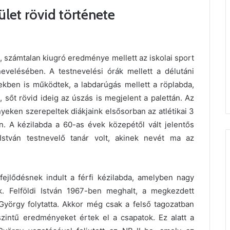
ület rövid története
, számtalan kiugró eredménye mellett az iskolai sport
nevelésében. A testnevelési órák mellett a délutáni
ekben is működtek, a labdarúgás mellett a röplabda,
, sőt rövid ideig az úszás is megjelent a palettán. Az
yeken szerepeltek diákjaink elsősorban az atlétikai 3
an. A kézilabda a 60-as évek közepétől vált jelentős
 István testnevelő tanár volt, akinek nevét ma az
ejlődésnek indult a férfi kézilabda, amelyben nagy
ak. Felföldi István 1967-ben meghalt, a megkezdett
yörgy folytatta. Akkor még csak a felső tagozatban
intű eredményeket értek el a csapatok. Ez alatt a