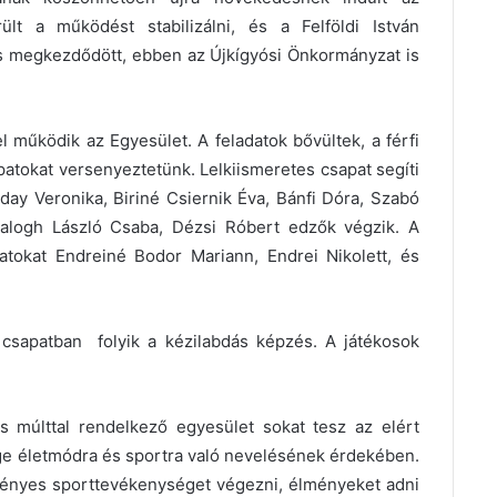
lt a működést stabilizálni, és a Felföldi István
 is megkezdődött, ebben az Újkígyósi Önkormányzat is
 működik az Egyesület. A feladatok bővültek, a férfi
apatokat versenyeztetünk. Lelkiismeretes csapat segíti
ay Veronika, Biriné Csiernik Éva, Bánfi Dóra, Szabó
Balogh László Csaba, Dézsi Róbert edzők végzik. A
atokat Endreiné Bodor Mariann, Endrei Nikolett, és
t csapatban folyik a kézilabdás képzés. A játékosok
s múlttal rendelkező egyesület sokat tesz az elért
 életmódra és sportra való nevelésének érdekében.
ményes sporttevékenységet végezni, élményeket adni