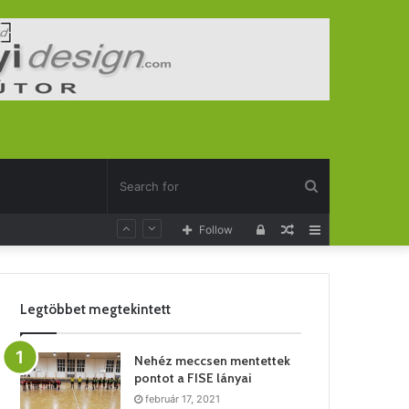
Search
Log
Random
Sidebar
Follow
for
In
Article
Legtöbbet megtekintett
Nehéz meccsen mentettek
pontot a FISE lányai
február 17, 2021