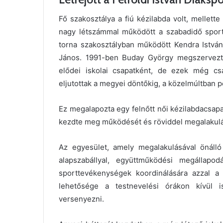
Fő szakosztálya a fiú kézilabda volt, mellette 
nagy létszámmal működött a szabadidő spor
torna szakosztályban működött Kendra István
János. 1991-ben Buday György megszervezte
elődei iskolai csapatként, de ezek még c
eljutottak a megyei döntőkig, a közelmúltban 
Ez megalapozta egy felnőtt női kézilabdacsapa
kezdte meg működését és röviddel megalakulás
Az egyesület, amely megalakulásával önáll
alapszabállyal, együttműködési megállapodá
sporttevékenységek koordinálására azzal a 
lehetősége a testnevelési órákon kívül i
versenyezni.