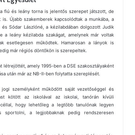
a fiú és leány torna is jelentős szerepet játszott, de
t is. Újabb szakemberek kapcsolódtak a munkába, a
 és Sódar Lászlóné, a kézilabdában dolgozott Judik
 a leány kézilabda szakágat, amelynek már voltak
sak esetlegesen működtek. Hamarosan a lányok is
pedig már régiós döntőkön is szerepeltek.
t létrejöttét, amely 1995-ben a DSE szakosztályaként
a után már az NB-II-ben folytatta szereplését.
ó jogi személyként működött saját vezetőséggel és
st kötött az iskolával az iskolai, tanórán kívüli
céllal, hogy lehetőleg a legtöbb tanulónak legyen
s sportolni, a legjobbaknak pedig rendszeresen