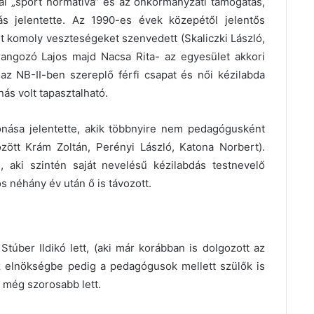
ai „sport normatíva” és az önkormányzati támogatás,
ás jelentette. Az 1990-es évek közepétől jelentős
t komoly veszteségeket szenvedett (Skaliczki László,
rangozó Lajos majd Nacsa Rita- az egyesület akkori
 az NB-II-ben szereplő férfi csapat és női kézilabda
s volt tapasztalható.
nása jelentette, akik többnyire nem pedagógusként
özött Krám Zoltán, Perényi László, Katona Norbert).
, aki szintén saját nevelésű kézilabdás testnevelő
s néhány év után ő is távozott.
Stúber Ildikó lett, (aki már korábban is dolgozott az
z elnökségbe pedig a pedagógusok mellett szülők is
t még szorosabb lett.