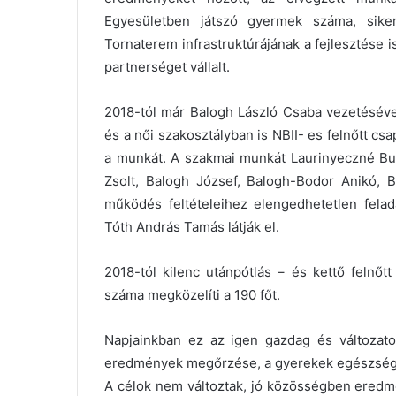
Egyesületben játszó gyermek száma, sikerü
Tornaterem infrastruktúrájának a fejlesztése
partnerséget vállalt.
2018-tól már Balogh László Csaba vezetésével
és a női szakosztályban is NBII- es felnőtt cs
a munkát. A szakmai munkát Laurinyeczné Bud
Zsolt, Balogh József, Balogh-Bodor Anikó, 
működés feltételeihez elengedhetetlen felad
Tóth András Tamás látják el.
2018-tól kilenc utánpótlás – és kettő felnőt
száma megközelíti a 190 főt.
Napjainkban ez az igen gazdag és változato
eredmények megőrzése, a gyerekek egészsége
A célok nem változtak, jó közösségben ered