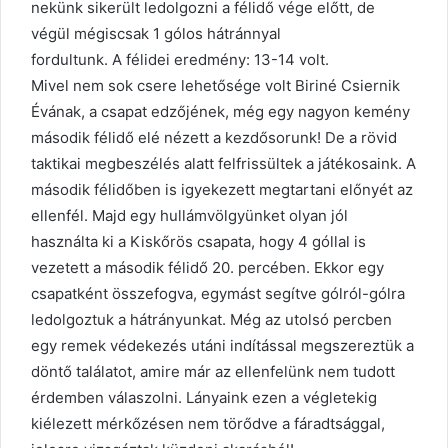
nekünk sikerült ledolgozni a félidő vége előtt, de
végül mégiscsak 1 gólos hátránnyal
fordultunk. A félidei eredmény: 13-14 volt.
Mivel nem sok csere lehetősége volt Biriné Csiernik
Évának, a csapat edzőjének, még egy nagyon kemény
második félidő elé nézett a kezdősorunk! De a rövid
taktikai megbeszélés alatt felfrissültek a játékosaink. A
második félidőben is igyekezett megtartani előnyét az
ellenfél. Majd egy hullámvölgyünket olyan jól
használta ki a Kiskőrös csapata, hogy 4 góllal is
vezetett a második félidő 20. percében. Ekkor egy
csapatként összefogva, egymást segítve gólról-gólra
ledolgoztuk a hátrányunkat. Még az utolsó percben
egy remek védekezés utáni indítással megszereztük a
döntő találatot, amire már az ellenfelünk nem tudott
érdemben válaszolni. Lányaink ezen a végletekig
kiélezett mérkőzésen nem törődve a fáradtsággal,