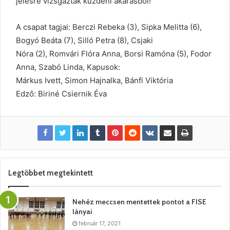
jelesre vizsgáztak küzdeni akarásból!
A csapat tagjai: Berczi Rebeka (3), Sipka Melitta (6),
Bogyó Beáta (7), Silló Petra (8), Csjaki
Nóra (2), Romvári Flóra Anna, Borsi Ramóna (5), Fodor
Anna, Szabó Linda, Kapusok:
Márkus Ivett, Simon Hajnalka, Bánfi Viktória
Edző: Biriné Csiernik Éva
Legtöbbet megtekintett
Nehéz meccsen mentettek pontot a FISE
lányai
február 17, 2021