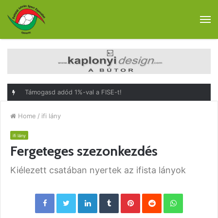
M
Támogasd adód 1%-val a FISE-t!
Home
/
ifi lány
ifi lány
Fergeteges szezonkezdés
Kiélezett csatában nyertek az ifista lányok
Facebook
Twitter
LinkedIn
Tumblr
Pinterest
Reddit
WhatsApp