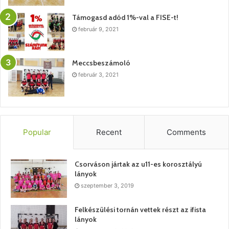
Támogasd adód 1%-val a FISE-t!
február 9, 2021
Meccsbeszámoló
február 3, 2021
Popular
Recent
Comments
Csorváson jártak az u11-es korosztályú
lányok
szeptember 3, 2019
Felkészülési tornán vettek részt az ifista
lányok