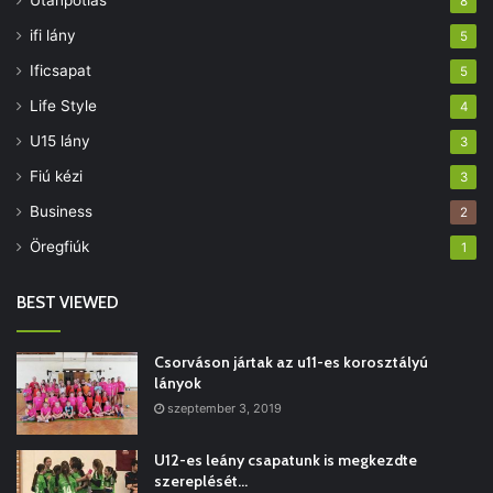
Utánpótlás
8
ifi lány
5
Ificsapat
5
Life Style
4
U15 lány
3
Fiú kézi
3
Business
2
Öregfiúk
1
BEST VIEWED
Csorváson jártak az u11-es korosztályú
lányok
szeptember 3, 2019
U12-es leány csapatunk is megkezdte
szereplését…