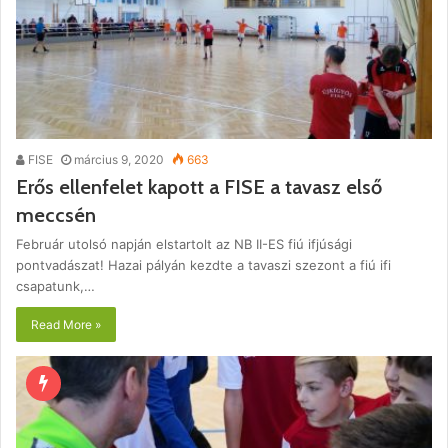
FISE
március 9, 2020
663
Erős ellenfelet kapott a FISE a tavasz első
meccsén
Február utolsó napján elstartolt az NB II-ES fiú ifjúsági
pontvadászat! Hazai pályán kezdte a tavaszi szezont a fiú ifi
csapatunk,…
Read More »