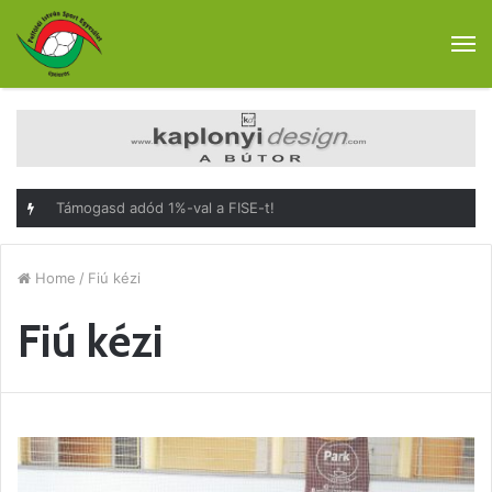
M
Támogasd adód 1%-val a FISE-t!
Home
/
Fiú kézi
Fiú kézi