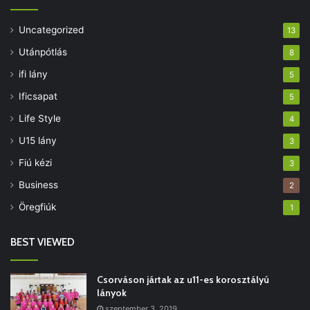
Uncategorized
13
Utánpótlás
8
ifi lány
5
Ificsapat
5
Life Style
4
U15 lány
3
Fiú kézi
3
Business
2
Öregfiúk
1
BEST VIEWED
Csorváson jártak az u11-es korosztályú
lányok
szeptember 3, 2019