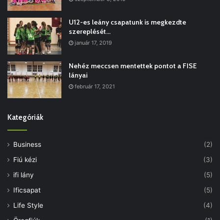
U12-es leány csapatunk is megkezdte
szereplését…
január 17, 2019
Nehéz meccsen mentettek pontot a FISE
lányai
február 17, 2021
Kategóriák
Business
(2)
Fiú kézi
(3)
ifi lány
(5)
Ificsapat
(5)
Life Style
(4)