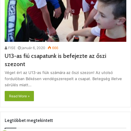
FISE
január 6, 2020
666
U13-as fiú csapatunk is befejezte az őszi
szezont
Véget ért az U13-as fiúk számára az őszi szezon! Az utolsó
fordulóban Békésen vendégszerepelt a csapat. Betegség illetve
sérülés miatt…
Read More »
Legtöbbet megtekintett