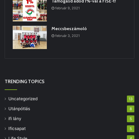
Támogasd adód 1%-val a FISE-t!
február 9, 2021
Meccsbeszámoló
február 3, 2021
TRENDING TOPICS
Uncategorized
13
Utánpótlás
8
ifi lány
5
Ificsapat
5
Life Style
4