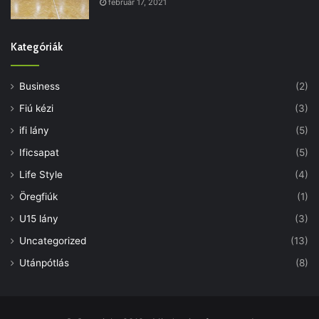
február 17, 2021
Kategóriák
Business
(2)
Fiú kézi
(3)
ifi lány
(5)
Ificsapat
(5)
Life Style
(4)
Öregfiúk
(1)
U15 lány
(3)
Uncategorized
(13)
Utánpótlás
(8)