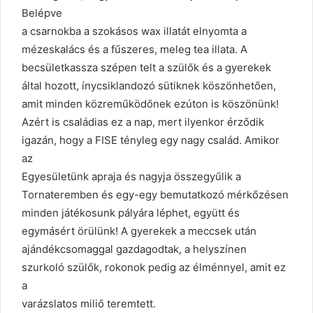
Belépve
a csarnokba a szokásos wax illatát elnyomta a
mézeskalács és a fűszeres, meleg tea illata. A
becsületkassza szépen telt a szülők és a gyerekek
által hozott, ínycsiklandozó sütiknek köszönhetően,
amit minden közreműködőnek ezúton is köszönünk!
Azért is családias ez a nap, mert ilyenkor érződik
igazán, hogy a FISE tényleg egy nagy család. Amikor
az
Egyesületünk apraja és nagyja összegyűlik a
Tornateremben és egy-egy bemutatkozó mérkőzésen
minden játékosunk pályára léphet, együtt és
egymásért örülünk! A gyerekek a meccsek után
ajándékcsomaggal gazdagodtak, a helyszínen
szurkoló szülők, rokonok pedig az élménnyel, amit ez
a
varázslatos miliő teremtett.