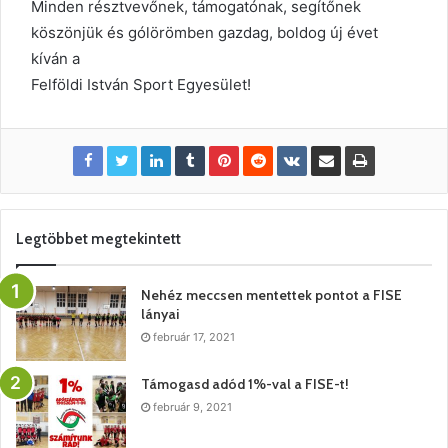
Minden résztvevőnek, támogatónak, segítőnek
köszönjük és gólörömben gazdag, boldog új évet
kíván a
Felföldi István Sport Egyesület!
Legtöbbet megtekintett
Nehéz meccsen mentettek pontot a FISE
lányai
február 17, 2021
Támogasd adód 1%-val a FISE-t!
február 9, 2021