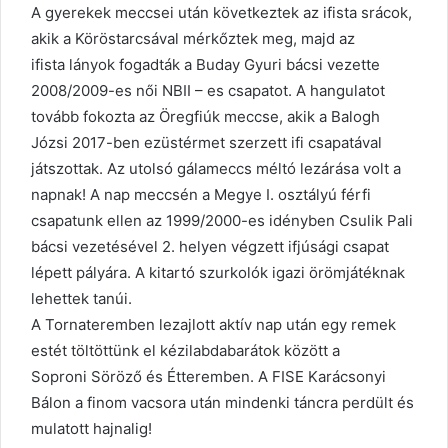
A gyerekek meccsei után következtek az ifista srácok,
akik a Köröstarcsával mérkőztek meg, majd az
ifista lányok fogadták a Buday Gyuri bácsi vezette
2008/2009-es női NBII – es csapatot. A hangulatot
tovább fokozta az Öregfiúk meccse, akik a Balogh
Józsi 2017-ben ezüstérmet szerzett ifi csapatával
játszottak. Az utolsó gálameccs méltó lezárása volt a
napnak! A nap meccsén a Megye I. osztályú férfi
csapatunk ellen az 1999/2000-es idényben Csulik Pali
bácsi vezetésével 2. helyen végzett ifjúsági csapat
lépett pályára. A kitartó szurkolók igazi örömjátéknak
lehettek tanúi.
A Tornateremben lezajlott aktív nap után egy remek
estét töltöttünk el kézilabdabarátok között a
Soproni Söröző és Étteremben. A FISE Karácsonyi
Bálon a finom vacsora után mindenki táncra perdült és
mulatott hajnalig!