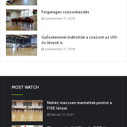
Fergeteges szezonkezdés
szeptember 17, 2019
Győzelemmel indították a szezont az U15-
ös lányok is
szeptember 17, 2019
MOST WATCH
Nehéz meccsen mentettek pontot a
FISE lányai
február 17, 2021