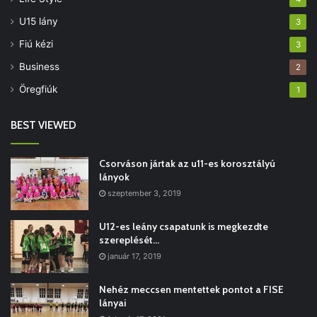
U15 lány
3
Fiú kézi
3
Business
2
Öregfiúk
1
BEST VIEWED
Csorváson jártak az u11-es korosztályú
lányok
szeptember 3, 2019
U12-es leány csapatunk is megkezdte
szereplését…
január 17, 2019
Nehéz meccsen mentettek pontot a FISE
lányai