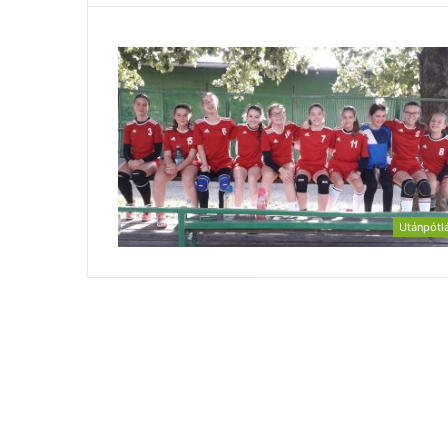
Utánpótl