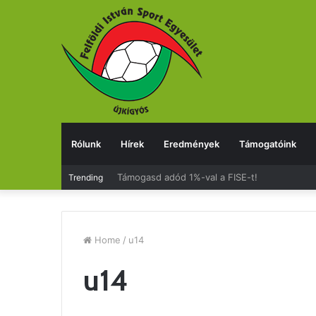
Rólunk
Hírek
Eredmények
Támogatóink
Támogasd adód 1%-val a FISE-t!
Trending
Home
/
u14
u14