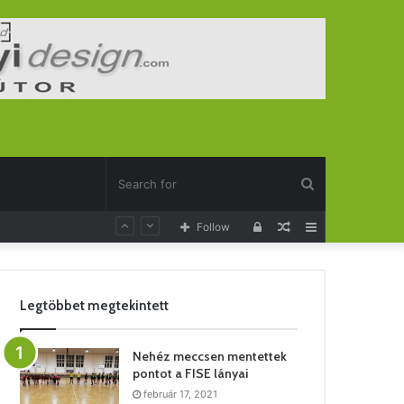
Search
Log
Random
Sidebar
Follow
for
In
Article
Legtöbbet megtekintett
Nehéz meccsen mentettek
pontot a FISE lányai
február 17, 2021