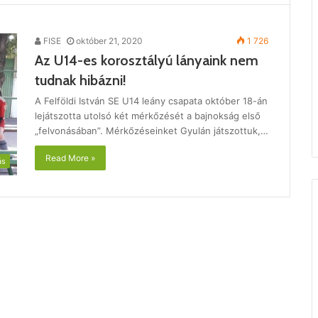
FISE
október 21, 2020
1 726
Az U14-es korosztályú lányaink nem
tudnak hibázni!
A Felföldi István SE U14 leány csapata október 18-án
lejátszotta utolsó két mérkőzését a bajnokság első
„felvonásában”. Mérkőzéseinket Gyulán játszottuk,…
Read More »
ás