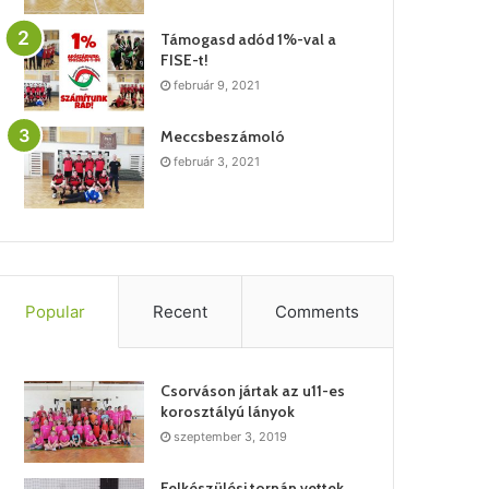
Támogasd adód 1%-val a
FISE-t!
február 9, 2021
Meccsbeszámoló
február 3, 2021
Popular
Recent
Comments
Csorváson jártak az u11-es
korosztályú lányok
szeptember 3, 2019
Felkészülési tornán vettek