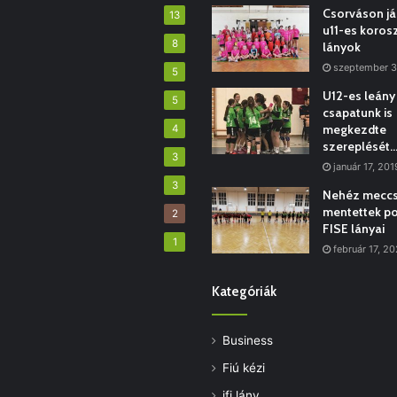
Csorváson já
13
u11-es koros
8
lányok
szeptember 3
5
U12-es leány
5
csapatunk is
megkezdte
4
szereplését
3
január 17, 201
3
Nehéz mecc
mentettek po
2
FISE lányai
1
február 17, 20
Kategóriák
Business
Fiú kézi
ifi lány