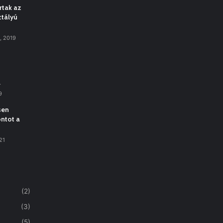
rtak az
ztályú
, 2019
…
9
sen
ntot a
21
(2)
(3)
(5)